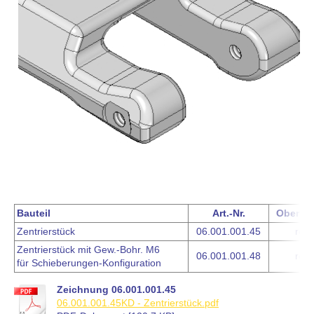
Bauteil
Art.-Nr.
Oberflä
Zentrierstück
06.001.001.45
roh
Zentrierstück mit Gew.-Bohr. M6
06.001.001.48
roh
für Schieberungen-Konfiguration
Zeichnung 06.001.001.45
06.001.001.45KD - Zentrierstück.pdf