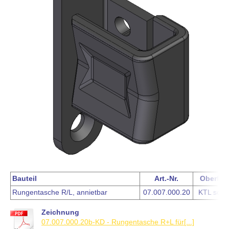
Bauteil
Art.-Nr.
Oberflä
Rungentasche R/L, annietbar
07.007.000.20
KTL schw
Zeichnung
07.007.000.20b-KD - Rungentasche R+L für[...]