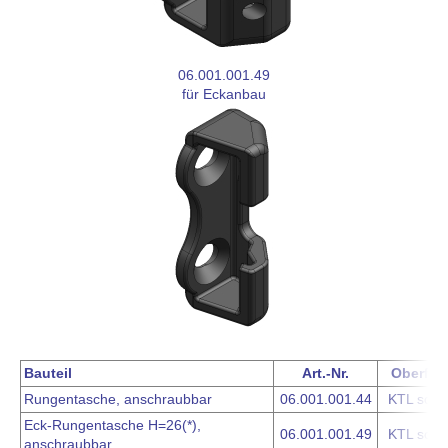
06.001.001.49
für Eckanbau
Bauteil
Art.-Nr.
Oberflä
Rungentasche, anschraubbar
06.001.001.44
KTL schw
Eck-Rungentasche H=26(*),
06.001.001.49
KTL schw
anschraubbar